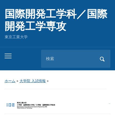
国際開発工学科／国際
開発工学専攻
東京工業大学
Search
Toggle
for:
mobile
menu
ホーム
»
大学院 入試情報
»